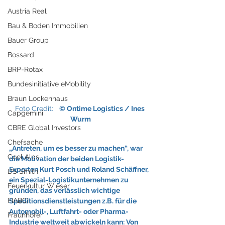
Austria Real
Bau & Boden Immobilien
Bauer Group
Bossard
BRP-Rotax
Bundesinitiative eMobility
Braun Lockenhaus
Foto Credit:   
© Ontime Logistics / Ines 
Capgemini
Wurm
CBRE Global Investors
Chefsache
„Antreten, um es besser zu machen“, war 
Cool Alps
die Motivation der beiden Logistik-
Experten Kurt Posch und Roland Schäffner, 
DS Smith
ein Spezial-Logistikunternehmen zu 
Feuerkultur Wieser
gründen, das verlässlich wichtige 
FIABCI
Speditionsdienstleistungen z.B. für die 
Automobil-, Luftfahrt- oder Pharma-
Fraunhofer
Industrie weltweit abwickeln kann: Von 