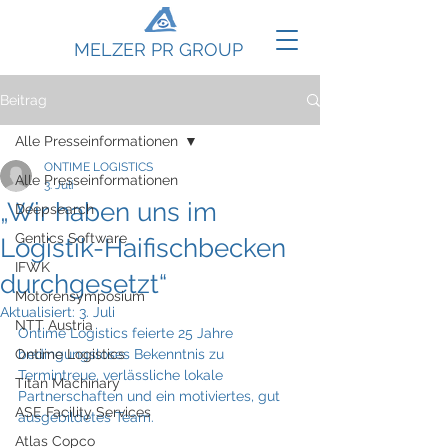
MELZER PR GROUP
Beitrag
Alle Presseinformationen
ONTIME LOGISTICS
Alle Presseinformationen
3. Juli
„Wir haben uns im
Deepsearch
Gentics Software
Logistik-Haifischbecken
IFWK
durchgesetzt“
Motorensymposium
Aktualisiert:
3. Juli
NTT Austria
Ontime Logistics feierte 25 Jahre 
Ontime Logistics
bedingungsloses Bekenntnis zu 
Termintreue, verlässliche lokale 
Titan Machinary
Partnerschaften und ein motiviertes, gut 
ASE Facility Services
ausgebildetes Team.
Atlas Copco