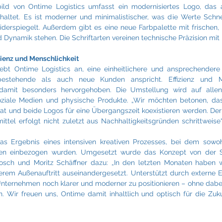
ld von Ontime Logistics umfasst ein modernisiertes Logo, das a
altet. Es ist moderner und minimalistischer, was die Werte Schnellig
iderspiegelt. Außerdem gibt es eine neue Farbpalette mit frischen, 
d Dynamik stehen. Die Schriftarten vereinen technische Präzision mit
zienz und Menschlichkeit
bt Ontime Logistics an, eine einheitlichere und ansprechendere
bestehende als auch neue Kunden anspricht. Effizienz und Me
mit besonders hervorgehoben. Die Umstellung wird auf allen K
oziale Medien und physische Produkte. „Wir möchten betonen, dass
at und beide Logos für eine Übergangszeit koexistieren werden. Der
tel erfolgt nicht zuletzt aus Nachhaltigkeitsgründen schrittweise“
as Ergebnis eines intensiven kreativen Prozesses, bei dem sowohl
pen einbezogen wurden. Umgesetzt wurde das Konzept von der
osch und Moritz Schäffner dazu: „In den letzten Monaten haben wi
em Außenauftritt auseinandergesetzt. Unterstützt durch externe Ex
Unternehmen noch klarer und moderner zu positionieren – ohne dabe
 Wir freuen uns, Ontime damit inhaltlich und optisch für die Zuku