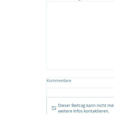
„Wir haben uns im Logistik-
Kommentare
Haifischbecken
durchgesetzt“
Ontime Logistics feierte 25 Jahre
bedingungsloses Bekenntnis zu
Dieser Beitrag kann nicht m
Termintreue, verlässliche lokale
weitere Infos kontaktieren.
Partnerschaften und ein