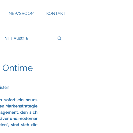
NEWSROOM
KONTAKT
NTT Austria
i Ontime
bility
isten
b sofort ein neues 
en Markenstrategie 
DS Smith
gagement, den sich 
siver und moderner 
n“, sind sich die 