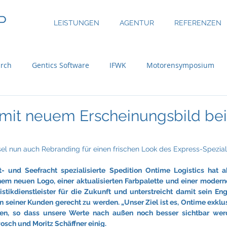
P
LEISTUNGEN
AGENTUR
REFERENZEN
rch
Gentics Software
IFWK
Motorensymposium
inary
ASE Facility Services
Atlas Copco
Austria Real
 mit neuem Erscheinungsbild be
uer Group
Bossard
BRP-Rotax
Bundesinitiative eMo
l nun auch Rebranding für einen frischen Look des Express-Spezial
t- und Seefracht spezialisierte Spedition Ontime Logistics hat a
nem neuen Logo, einer aktualisierten Farbpalette und einer modern
ni
CBRE Global Investors
Chefsache
Cool Alps
gistikdienstleister für die Zukunft und unterstreicht damit sein En
seiner Kunden gerecht zu werden. „Unser Ziel ist es, Ontime exklu
en, so dass unsere Werte nach außen noch besser sichtbar werde
osch und Moritz Schäffner einig.