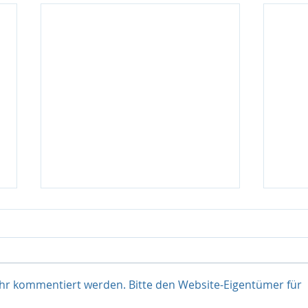
Ontime Logistics mit
Onti
neuem Standortleiter sowie
schl
Air&Sea-Manager in Graz
Hilfs
Alexander Hofmann für
Luft-
bestehendes Team am
unter
ehr kommentiert werden. Bitte den Website-Eigentümer für
Flughafen sowie den Luft- und
Testi
Seefrachtbereich für Kärnten
Marus