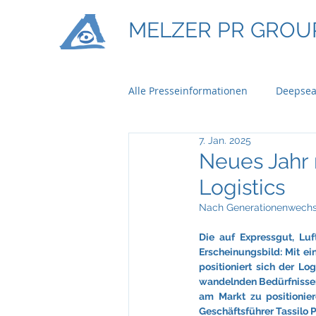
MELZER PR GROU
Alle Presseinformationen
Deepsea
7. Jan. 2025
Ontime Logistics
Titan Mach
Neues Jahr
Logistics
Bau & Boden Immobilien
Ba
Nach Generationenwechse
Die auf Expressgut, Luf
Erscheinungsbild: Mit ei
Braun Lockenhaus
Capgemi
positioniert sich der Lo
wandelnden Bedürfnissen 
am Markt zu positionier
Geschäftsführer Tassilo P