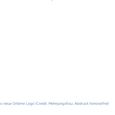
Fraunhofer
Frigologo
GGW Gruber
Innotech
s neue Ontime Logo (Credit: Mehrjungsfrau; Abdruck honorarfrei)