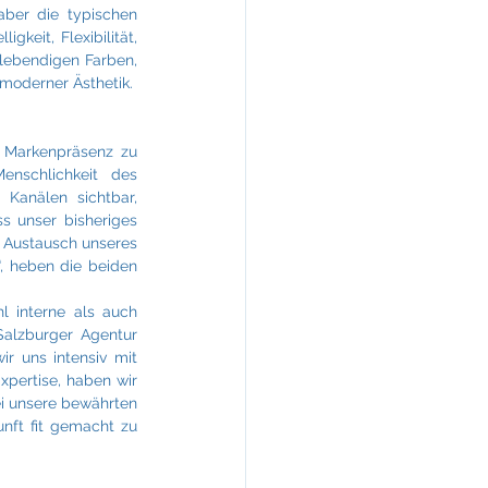
ber die typischen 
keit, Flexibilität, 
lebendigen Farben, 
 moderner Ästhetik.
 Markenpräsenz zu 
nschlichkeit des 
anälen sichtbar, 
 unser bisheriges 
 Austausch unseres 
, heben die beiden 
 interne als auch 
Salzburger Agentur 
r uns intensiv mit 
pertise, haben wir 
i unsere bewährten 
nft fit gemacht zu 