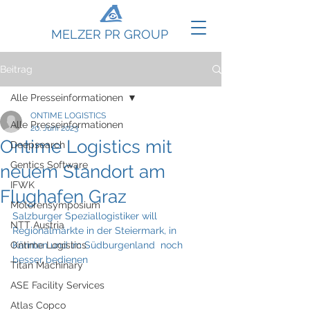
MELZER PR GROUP
Beitrag
Alle Presseinformationen
ONTIME LOGISTICS
Alle Presseinformationen
20. Juni 2023
Ontime Logistics mit
Deepsearch
Gentics Software
neuem Standort am
IFWK
Flughafen Graz
Motorensymposium
Salzburger Speziallogistiker will 
NTT Austria
Regionalmärkte in der Steiermark, in 
Ontime Logistics
Kärnten und im Südburgenland  noch 
besser bedienen
Titan Machinary
ASE Facility Services
Atlas Copco