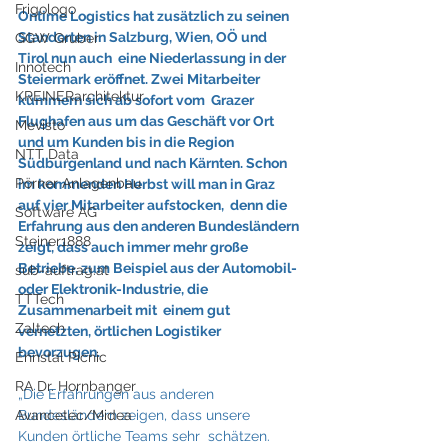
Frigologo
Ontime Logistics hat zusätzlich zu seinen 
Standorten in Salzburg, Wien, OÖ und 
GGW Gruber
Tirol nun auch  eine Niederlassung in der 
Innotech
Steiermark eröffnet. Zwei Mitarbeiter 
KREINERarchitektur
kümmern sich ab sofort vom  Grazer 
Flughafen aus um das Geschäft vor Ort 
Mevisto
und um Kunden bis in die Region 
NTT Data
Südburgenland und nach Kärnten. Schon 
Pörner Anlagenbau
im kommenden Herbst will man in Graz 
auf vier Mitarbeiter aufstocken,  denn die 
Software AG
Erfahrung aus den anderen Bundesländern 
Steiner1888
zeigt, dass auch immer mehr große  
Betriebe, zum Beispiel aus der Automobil- 
sub-auftrag.at
oder Elektronik-Industrie, die 
TTTech
Zusammenarbeit mit  einem gut 
Zaltech
vernetzten, örtlichen Logistiker 
bevorzugen.
Ennstal Picnic
RA Dr. Hornbanger
„Die Erfahrungen aus anderen 
Bundesländern zeigen, dass unsere 
Avancetec/Midea
Kunden örtliche Teams sehr  schätzen. 