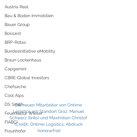
Austria Real
Bau & Boden Immobilien
Bauer Group
Bossard
BRP-Rotax
Bundesinitiative eMobility
Braun Lockenhaus
Capgemini
CBRE Global Investors
Chefsache
Cool Alps
DS Smith
Die neuen Mitarbeiter von Ontime 
Logistics am Standort Graz: Manuel 
Feuerkultur Wieser
Schwarz (links) und Maximilian Christof 
FIABCI
(Credit: Ontime Logistics; Abdruck 
honorarfrei)
Fraunhofer