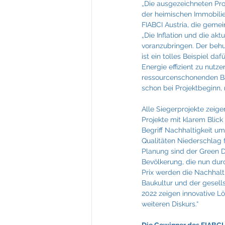
„Die ausgezeichneten Proj
der heimischen Immobilie
FIABCI Austria, die geme
„
Die Inflation und die ak
voranzubringen. Der beh
ist ein tolles Beispiel d
Energie effizient zu nutz
ressourcenschonenden Bau
schon bei Projektbeginn,
Alle Siegerprojekte zeig
Projekte mit klarem Blic
Begriff Nachhaltigkeit um
Qualitäten Niederschlag f
Planung sind der Green D
Bevölkerung, die nun durc
Prix werden die Nachhalti
Baukultur und der gesells
2022 zeigen innovative L
weiteren Diskurs.“