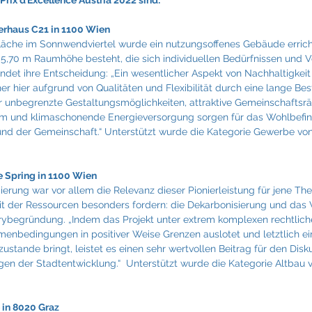
rix d’Excellence Austria 2022 sind:
erhaus C21 in 1100 Wien
läche im Sonnwendviertel wurde ein nutzungsoffenes Gebäude errich
ls 5,70 m Raumhöhe besteht, die sich individuellen Bedürfnissen und 
det ihre Entscheidung: „Ein wesentlicher Aspekt von Nachhaltigkeit i
er hier aufgrund von Qualitäten und Flexibilität durch eine lange Be
r unbegrenzte Gestaltungsmöglichkeiten, attraktive Gemeinschaftsr
aum und klimaschonende Energieversorgung sorgen für das Wohlbefin
und der Gemeinschaft.“ Unterstützt wurde die Kategorie Gewerbe vo
Spring in 1100 Wien         
erung war vor allem die Relevanz dieser Pionierleistung für jene Th
it der Ressourcen besonders fordern: die Dekarbonisierung und das
urybegründung. „Indem das Projekt unter extrem komplexen rechtlich
menbedingungen in positiver Weise Grenzen auslotet und letztlich ei
stande bringt, leistet es einen sehr wertvollen Beitrag für den Disku
gen der Stadtentwicklung.“  Unterstützt wurde die Kategorie Altbau 
 in 8020 Graz