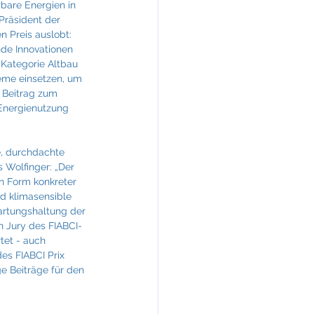
bare Energien in 
Präsident der 
 Preis auslobt: 
nde Innovationen 
Kategorie Altbau 
teme einsetzen, um 
r Beitrag zum 
Energienutzung 
e, durchdachte 
 Wolfinger: „Der 
in Form konkreter 
nd klimasensible 
artungshaltung der 
n Jury des FIABCI-
tet - auch 
es FIABCI Prix 
e Beiträge für den 