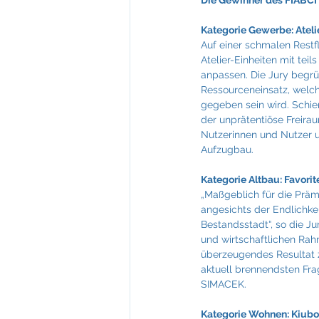
Die Gewinner des FIABCI P
Kategorie Gewerbe: Ateli
Auf einer schmalen Restf
Atelier-Einheiten mit tei
anpassen. Die Jury begrün
Ressourceneinsatz, welch
gegeben sein wird. Schie
der unprätentiöse Freir
Nutzerinnen und Nutzer 
Aufzugbau.
Kategorie Altbau: Favorite 
„Maßgeblich für die Prämi
angesichts der Endlichke
Bestandsstadt“, so die J
und wirtschaftlichen Rah
überzeugendes Resultat zu
aktuell brennendsten Fra
SIMACEK.
Kategorie Wohnen: Kiubo