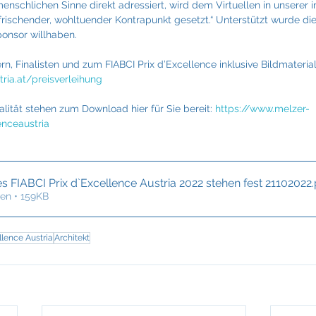
menschlichen Sinne direkt adressiert, wird dem Virtuellen in unserer
erfrischender, wohltuender Kontrapunkt gesetzt.“ Unterstützt wurde di
onsor willhaben.
n, Finalisten und zum FIABCI Prix d’Excellence inklusive Bildmaterial 
tria.at/preisverleihung
lität stehen zum Download hier für Sie bereit: 
https://www.melzer-
enceaustria
s FIABCI Prix d`Excellence Austria 2022 stehen fest 21102022
en • 159KB
llence Austria
Architekt