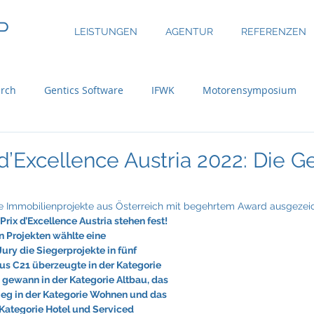
P
LEISTUNGEN
AGENTUR
REFERENZEN
rch
Gentics Software
IFWK
Motorensymposium
inary
ASE Facility Services
Atlas Copco
Austria Real
 d’Excellence Austria 2022: Die 
uer Group
Bossard
BRP-Rotax
Bundesinitiative eMo
ve Immobilienprojekte aus Österreich mit begehrtem Award ausgezei
rix d’Excellence Austria stehen fest! 
n Projekten wählte eine 
Jury die Siegerprojekte in fünf 
ni
CBRE Global Investors
Chefsache
Cool Alps
aus C21 überzeugte in der Kategorie 
 gewann in der Kategorie Altbau, das 
Sieg in der Kategorie Wohnen und das 
 Kategorie Hotel und Serviced 