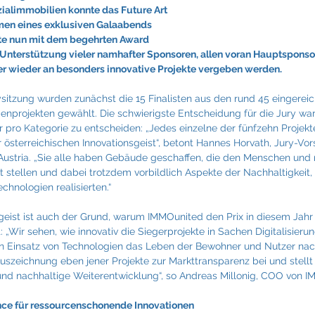
Fraunhofer
Frigologo
GGW Gruber
Innotech
ialimmobilien konnte das Future Art 
en eines exklusiven Galaabends 
te nun mit dem begehrten Award 
Unterstützung vieler namhafter Sponsoren, allen voran Hauptsponso
er wieder an besonders innovative Projekte vergeben werden.
ysitzung wurden zunächst die 15 Finalisten aus den rund 45 eingereic
enprojekten gewählt. Die schwierigste Entscheidung für die Jury war 
r pro Kategorie zu entscheiden: „Jedes einzelne der fünfzehn Projekte,
r österreichischen Innovationsgeist“, betont Hannes Horvath, Jury-Vor
Austria. „Sie alle haben Gebäude geschaffen, die den Menschen und n
t stellen und dabei trotzdem vorbildlich Aspekte der Nachhaltigkeit, 
hnologien realisierten.“
geist ist auch der Grund, warum IMMOunited den Prix in diesem Jahr 
 „Wir sehen, wie innovativ die Siegerprojekte in Sachen Digitalisier
n Einsatz von Technologien das Leben der Bewohner und Nutzer nach
Auszeichnung eben jener Projekte zur Markttransparenz bei und stellt
 und nachhaltige Weiterentwicklung“, so Andreas Millonig, COO von 
nce für ressourcenschonende Innovationen