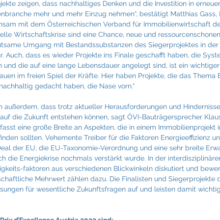
ekte zeigen, dass nachhaltiges Denken und die Investition in erneuer
nbranche mehr und mehr Einzug nehmen“, bestätigt Matthias Gass, 
insam mit dem Österreichischen Verband für Immobilienwirtschaft den
tuelle Wirtschaftskrise sind eine Chance, neue und ressourcenschone
utsame Umgang mit Bestandssubstanzen des Siegerprojektes in der 
afür. Auch, dass es wieder Projekte ins Finale geschafft haben, die Sys
en und die auf eine lange Lebensdauer angelegt sind, ist ein wichtige
en im freien Spiel der Kräfte. Hier haben Projekte, die das Thema 
 nachhaltig gedacht haben, die Nase vorn.“
en außerdem, dass trotz aktueller Herausforderungen und Hinderniss
k auf die Zukunft entstehen können, sagt ÖVI-Bauträgersprecher Klaus
fasst eine große Breite an Aspekten, die in einem Immobilienprojekt 
inden sollten. Vehemente Treiber für die Faktoren Energieeffizienz u
eal der EU, die EU-Taxonomie-Verordnung und eine sehr breite Erw
h die Energiekrise nochmals verstärkt wurde. In der interdisziplinäre
gkeits-faktoren aus verschiedenen Blickwinkeln diskutiert und bewer
chaftliche Mehrwert zählen dazu. Die Finalisten und Siegerprojekte d
ösungen für wesentliche Zukunftsfragen auf und leisten damit wichtig