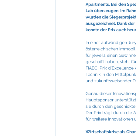
Feuerkultur Wieser
FIABCI
Apartments. Bei den Spez
Lab überzeugen. Im Rahm
wurden die Siegerprojek
ausgezeichnet. Dank der 
Mevisto
NTT Data
konnte der Prix auch heu
In einer aufwändigen Jur
österreichischen Immobili
für jeweils einen Gewinne
geschafft haben, steht fü
FIABCI Prix d’Excellence 
Technik in den Mittelpunk
und zukunftsweisender Tec
Genau dieser Innovations
Hauptsponsor unterstützt:
sie durch den geschickte
Der Prix trägt durch die 
für weitere Innovationen
Wirtschaftskrise als Cha