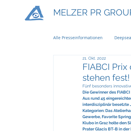
MELZER PR GROU
Alle Presseinformationen
Deepsea
21. Okt. 2022
Ontime Logistics
Titan Mach
FIABCI Prix
stehen fest!
Bau & Boden Immobilien
Ba
Fünf besonders innovati
Die Gewinner des FIABCI P
Aus rund 45 eingereichte
interdisziplinär besetzte 
Braun Lockenhaus
Capgemi
Kategorien: Das Atelierh
Gewerbe, Favorite Spring
Kiubo in Graz holte den 
Prater Glacis BT-B in der