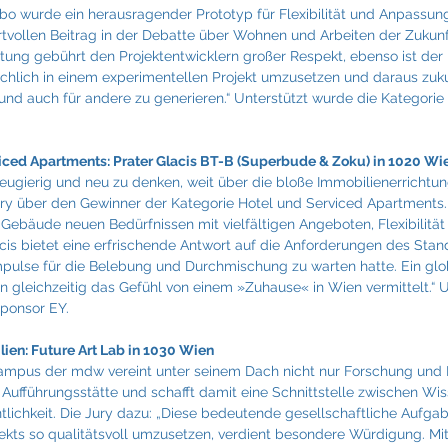
o wurde ein herausragender Prototyp für Flexibilität und Anpassung
tvollen Beitrag in der Debatte über Wohnen und Arbeiten der Zukunft 
stung gebührt den Projektentwicklern großer Respekt, ebenso ist der 
ächlich in einem experimentellen Projekt umzusetzen und daraus zuk
t und auch für andere zu generieren.“ Unterstützt wurde die Kategori
iced Apartments: Prater Glacis BT-B (Superbude & Zoku) in 1020 Wi
ugierig und neu zu denken, weit über die bloße Immobilienerrichtung
Jury über den Gewinner der Kategorie Hotel und Serviced Apartments
bäude neuen Bedürfnissen mit vielfältigen Angeboten, Flexibilität
cis bietet eine erfrischende Antwort auf die Anforderungen des Stand
mpulse für die Belebung und Durchmischung zu warten hatte. Ein glo
n gleichzeitig das Gefühl von einem »Zuhause« in Wien vermittelt.“ 
Sponsor EY.
ien: Future Art Lab in 1030 Wien
ampus der mdw vereint unter seinem Dach nicht nur Forschung und 
e Aufführungsstätte und schafft damit eine Schnittstelle zwischen Wis
tlichkeit. Die Jury dazu: „Diese bedeutende gesellschaftliche Aufg
ekts so qualitätsvoll umzusetzen, verdient besondere Würdigung. M