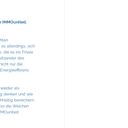
KREINERarchitektur
r IMMOunited, 
hten 
es allerdings, sich 
 die es ins Finale 
sitzender des 
icht nur die 
Energieeffizienz 
wieder als 
ung denken und wie 
haltig bereichern. 
 so die Weichen 
IMMOunited.