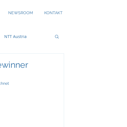
NEWSROOM
KONTAKT
NTT Austria
Gewinner
bility
chnet
DS Smith