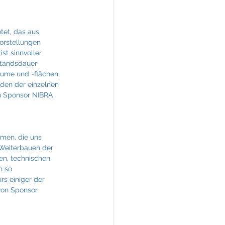
tet, das aus 
Vorstellungen 
st sinnvoller 
standsdauer 
äume und -flächen, 
den der einzelnen 
n Sponsor NIBRA 
emen, die uns 
 Weiterbauen der 
en, technischen 
n so 
rs einiger der 
von Sponsor 