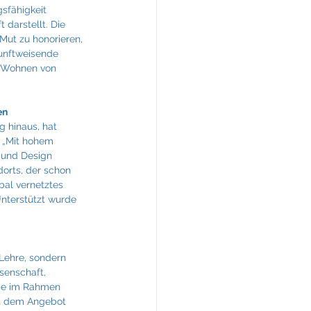
sfähigkeit 
darstellt. Die 
Mut zu honorieren, 
unftweisende 
e Wohnen von 
en
 hinaus, hat 
. „Mit hohem 
 und Design 
orts, der schon 
bal vernetztes 
Unterstützt wurde 
Lehre, sondern 
senschaft, 
abe im Rahmen 
it dem Angebot 