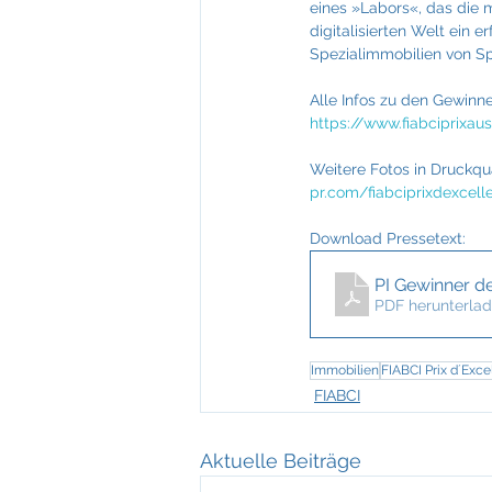
eines »Labors«, das die 
digitalisierten Welt ein 
Spezialimmobilien von Sp
Alle Infos zu den Gewinner
https://www.fiabciprixaus
Weitere Fotos in Druckqua
pr.com/fiabciprixdexcell
Download Pressetext:
PI Gewinner de
PDF herunterlad
Immobilien
FIABCI Prix d´Exce
FIABCI
Aktuelle Beiträge