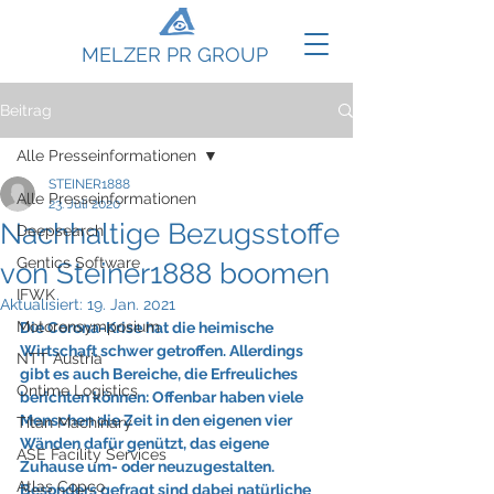
MELZER PR GROUP
Beitrag
Alle Presseinformationen
STEINER1888
Alle Presseinformationen
23. Juli 2020
Nachhaltige Bezugsstoffe
Deepsearch
Gentics Software
von Steiner1888 boomen
IFWK
Aktualisiert:
19. Jan. 2021
Motorensymposium
Die Corona-Krise hat die heimische 
Wirtschaft schwer getroffen. Allerdings 
NTT Austria
gibt es auch Bereiche, die Erfreuliches 
Ontime Logistics
berichten können: Offenbar haben viele 
Menschen die Zeit in den eigenen vier 
Titan Machinary
Wänden dafür genützt, das eigene 
ASE Facility Services
Zuhause um- oder neuzugestalten. 
Atlas Copco
Besonders gefragt sind dabei natürliche 