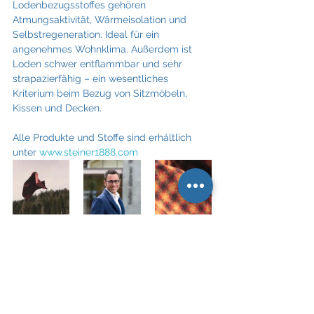
Lodenbezugsstoffes gehören 
Atmungsaktivität, Wärmeisolation und 
Selbstregeneration. Ideal für ein 
angenehmes Wohnklima. Außerdem ist 
Loden schwer entflammbar und sehr 
strapazierfähig – ein wesentliches 
Kriterium beim Bezug von Sitzmöbeln, 
Kissen und Decken.
Alle Produkte und Stoffe sind erhältlich 
unter 
www.steiner1888.com
Download Pressetext: 
pi_umsatzplus_bei_bezugsstoffen_von_stei
.
herunterladen • 211KB