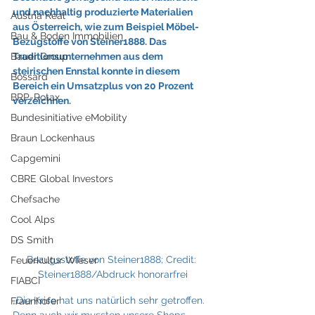
und nachhaltig produzierte Materialien 
Austria Real
aus Österreich, wie zum Beispiel Möbel-
Bau & Boden Immobilien
Bezugstoffe von Steiner1888. Das 
Bauer Group
Traditionsunternehmen aus dem 
steirischen Ennstal konnte in diesem 
Bossard
Bereich ein Umsatzplus von 20 Prozent 
BRP-Rotax
verzeichnen.
Bundesinitiative eMobility
Braun Lockenhaus
Capgemini
CBRE Global Investors
Chefsache
Cool Alps
DS Smith
Bezugsstoffe von Steiner1888; Credit: 
Feuerkultur Wieser
Steiner1888/Abdruck honorarfrei
FIABCI
„Die Krise hat uns natürlich sehr getroffen. 
Fraunhofer