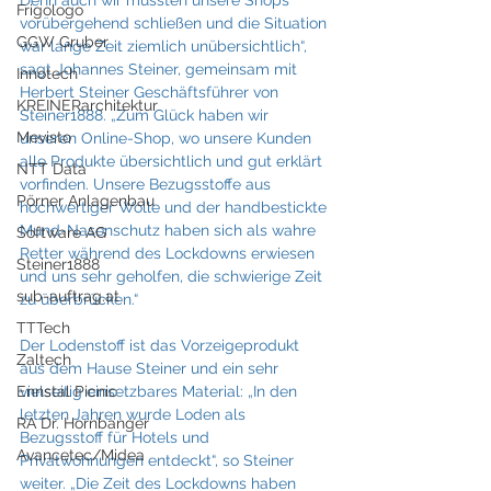
Denn auch wir mussten unsere Shops 
Frigologo
vorübergehend schließen und die Situation 
GGW Gruber
war lange Zeit ziemlich unübersichtlich“, 
sagt Johannes Steiner, gemeinsam mit 
Innotech
Herbert Steiner Geschäftsführer von 
KREINERarchitektur
Steiner1888. „Zum Glück haben wir 
Mevisto
unseren Online-Shop, wo unsere Kunden 
alle Produkte übersichtlich und gut erklärt 
NTT Data
vorfinden. Unsere Bezugsstoffe aus 
Pörner Anlagenbau
hochwertiger Wolle und der handbestickte 
Mund-Nasenschutz haben sich als wahre 
Software AG
Retter während des Lockdowns erwiesen 
Steiner1888
und uns sehr geholfen, die schwierige Zeit 
sub-auftrag.at
zu überbrücken.“
TTTech
Der Lodenstoff ist das Vorzeigeprodukt 
Zaltech
aus dem Hause Steiner und ein sehr 
Ennstal Picnic
vielseitig einsetzbares Material: „In den 
letzten Jahren wurde Loden als 
RA Dr. Hornbanger
Bezugsstoff für Hotels und 
Avancetec/Midea
Privatwohnungen entdeckt“, so Steiner 
weiter. „Die Zeit des Lockdowns haben 