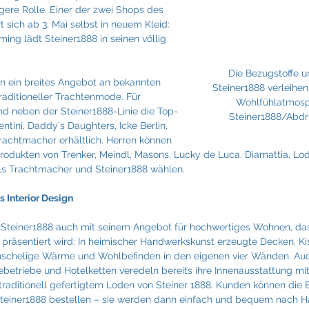
Fraunhofer
Frigologo
GGW Gruber
Innotech
gere Rolle. Einer der zwei Shops des 
sich ab 3. Mai selbst in neuem Kleid: 
ng lädt Steiner1888 in seinen völlig 
Die Bezugstoffe 
en ein breites Angebot an bekannten 
Steiner1888 verleihe
raditioneller Trachtenmode. Für 
Wohlfühlatmosp
neben der Steiner1888-Linie die Top-
Steiner1888/Abdr
tini, Daddy´s Daughters, Icke Berlin, 
achtmacher erhältlich. Herren können 
odukten von Trenker, Meindl, Masons, Lucky de Luca, Diamattia, Lod
ls Trachtmacher und Steiner1888 wählen.
s Interior Design
t Steiner1888 auch mit seinem Angebot für hochwertiges Wohnen, das
präsentiert wird: In heimischer Handwerkskunst erzeugte Decken, Kis
kuschelige Wärme und Wohlbefinden in den eigenen vier Wänden. Auc
etriebe und Hotelketten veredeln bereits ihre Innenausstattung mit
raditionell gefertigtem Loden von Steiner 1888. Kunden können die 
Steiner1888 bestellen – sie werden dann einfach und bequem nach Ha