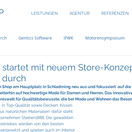
P
LEISTUNGEN
AGENTUR
REFERENZEN
rch
Gentics Software
IFWK
Motorensymposium
inary
ASE Facility Services
Atlas Copco
Austria Real
 startet mit neuem Store-Konzep
 durch
uer Group
Bossard
BRP-Rotax
Bundesinitiative eMo
en Shop am Hauptplatz in Schladming neu aus und fokussiert  auf di
eiterhin auf hochwertige Mode für Damen und Herren. Das innovativ
lebniswelt für Qualitätsbewusste, die bei Mode und Wohnen das Beso
 in Top-Qualität sowie Decken, Kissen 
ni
CBRE Global Investors
Chefsache
Cool Alps
 natürlichen Materialien: dafür steht 
nternehmen Steiner1888. Die gewalkten 
sbetriebes werden von den besten 
ingesetzt und spielen auch im Interior 