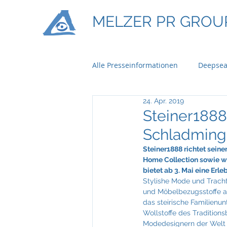
MELZER PR GROU
Alle Presseinformationen
Deepsea
24. Apr. 2019
Ontime Logistics
Titan Mach
Steiner1888
Schladming
Bau & Boden Immobilien
Ba
Steiner1888 richtet sein
Home Collection sowie w
bietet ab 3. Mai eine Er
Stylishe Mode und Tracht
Braun Lockenhaus
Capgemi
und Möbelbezugsstoffe aus
das steirische Familienu
Wollstoffe des Tradition
Modedesignern der Welt e