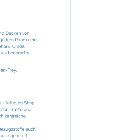
KREINERarchitektur
und Decken von 
n jedem Raum eine 
häre_Credit: 
uck honorarfrei
en-Frey, 
 künftig im Shop 
sen, Stoffe und 
h zahlreiche 
 
Bezugsstoffe auch 
use geliefert.