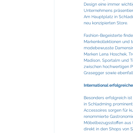
Feuerkultur Wieser
FIABCI
Design eine immer wichti
Unternehmens präsentiert 
Am Hauptplatz in Schladmi
neu konzipierten Store.
Mevisto
NTT Data
Fashion-Begeisterte find
Markenkollektionen und t
modebewusste Damensind 
Marken Lena Hoschek, Tren
Madison, Sportalm und Tr
zwischen hochwertigen Pr
Grasegger sowie ebenfal
International erfolgreiche
Besonders erfolgreich is
in Schladming prominent 
Accessoires sorgen für 
renommierte Gastronomieb
Möbelbezugsstoffen aus t
direkt in den Shops von 