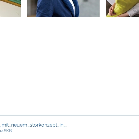
8_mit_neuem_storkonzept_in_
.
 146KB