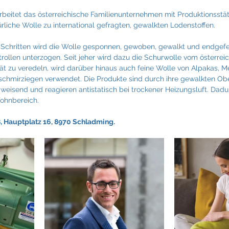
arbeitet das österreichische Familienunternehmen mit Produktionsstä
rliche Wolle zu international gefragten, gewalkten Lodenstoffen.
 Schritten wird die Wolle gesponnen, gewoben, gewalkt und endgefer
rollen unterzogen. Seit jeher wird dazu die Schurwolle vom österrei
t zu veredeln, wird darüber hinaus auch feine Wolle von Alpakas, M
chmirziegen verwendet. Die Produkte sind durch ihre gewalkten Obe
eisend und reagieren antistatisch bei trockener Heizungsluft. Dadur
ohnbereich.
8, Hauptplatz 16, 8970 Schladming.