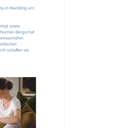
tte in Mandling am 
tigt sowie 
chischen Bergschaf 
erinoschafen, 
rflächen 
ch schaffen sie 