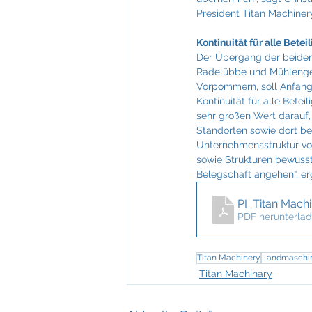
Feuerkultur Wieser
FIABCI
President Titan Machiner
Kontinuität für alle Beteil
Mevisto
NTT Data
Der Übergang der beiden 
Radelübbe und Mühlenge
Vorpommern, soll Anfang
Kontinuität für alle Betei
sehr großen Wert darauf
Standorten sowie dort be
Unternehmensstruktur vo
sowie Strukturen bewuss
Belegschaft angehen“, er
PI_Titan Mach
PDF herunterlad
Titan Machinery
Landmaschi
Titan Machinary