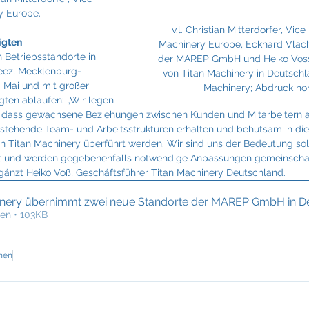
Fraunhofer
Frigologo
GGW Gruber
Innotech
y Europe.
v.l. Christian Mitterdorfer, Vice
igten 
Machinery Europe, Eckhard Vlach
Betriebsstandorte in 
der MAREP GmbH und Heiko Voss,
ez, Mecklenburg-
von Titan Machinery in Deutschla
 Mai und mit großer 
Machinery; Abdruck hon
ligten ablaufen: „Wir legen 
, dass gewachsene Beziehungen zwischen Kunden und Mitarbeitern 
stehende Team- und Arbeitsstrukturen erhalten und behutsam in die
n Titan Machinery überführt werden. Wir sind uns der Bedeutung so
t und werden gegebenenfalls notwendige Anpassungen gemeinschaft
gänzt Heiko Voß, Geschäftsführer Titan Machinery Deutschland.
inery übernimmt zwei neue Standorte der MAREP GmbH in D
en • 103KB
nen