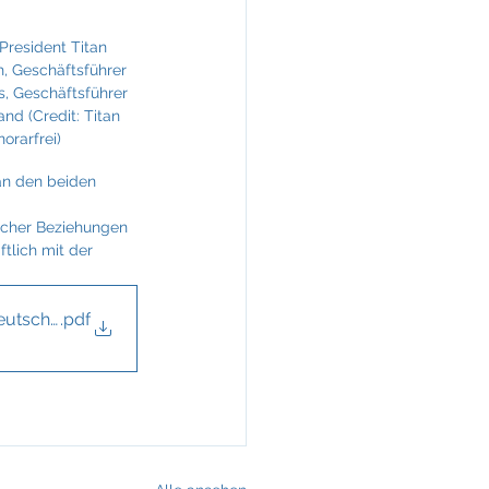
KREINERarchitektur
 President Titan 
, Geschäftsführer 
 Geschäftsführer 
nd (Credit: Titan 
orarfrei)
an den beiden 
 
lcher Beziehungen 
lich mit der 
eutschland
.pdf