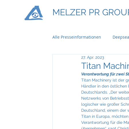
MELZER PR GROU
Alle Presseinformationen
Deepsea
27. Apr. 2023
Ontime Logistics
Titan Mach
Titan Machi
Verantwortung für zwei
Titan Machinery ist der g
Bau & Boden Immobilien
Ba
Händler in den östlichen
Deutschlands. „Der weite
Netzwerks von Betriebsst
logischer wie großer Schri
Braun Lockenhaus
Capgemi
Deutschland, einem der w
Titan in Europa, möchten
Verantwortung für die Ma
übernehmen“, sagt Christi