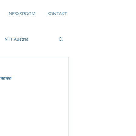
NEWSROOM
KONTAKT
NTT Austria
ommen 
bility
DS Smith