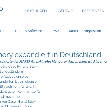
P
LEISTUNGEN
AGENTUR
REFERENZEN
rch
Gentics Software
IFWK
Motorensymposium
inary
ASE Facility Services
Atlas Copco
Austria Real
nery expandiert in Deutschland
 Standorte der MAREP GmbH in Mecklenburg-Vorpommern wird übern
rößte Case IH- und Steyr-
uer Group
Bossard
BRP-Rotax
Bundesinitiative eMo
 Bundesländern 
re Ausbau unseres 
andorten ist ein ebenso 
tt nach vorn für uns: In 
ni
CBRE Global Investors
Chefsache
Cool Alps
ichtigsten Kernmärkte für 
 wir noch mehr 
rken Case IH und Steyr 
an Mitterdorfer, Vice 