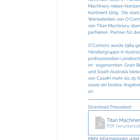
Feuerkultur Wieser
FIABCI
Machinery neben Nordame
Kontinent tätig.  Die star
Wertedenken von O'Conno
Mevisto
NTT Data
von Titan Machinery üb
perfekten  Partner für den 
O'Connors wurde 1964 geg
Händlergruppe in Austral
professionellen Landtech
im  sogenannten ‚Grain B
und South Australia biet
von CaseIH mehr als 25 f
sowie ein breites Angebot
an.
Download Pressetext
Titan Machine
PDF herunterlad
Mehr Informationen unter: