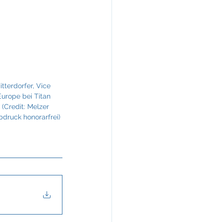
KREINERarchitektur
itterdorfer, Vice 
Europe bei Titan 
(Credit: Melzer 
bdruck honorarfrei)