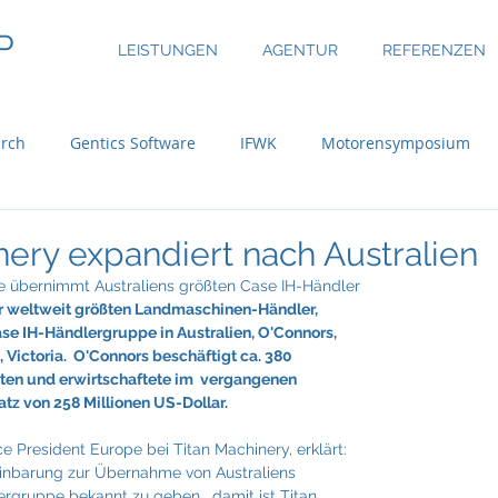
P
LEISTUNGEN
AGENTUR
REFERENZEN
rch
Gentics Software
IFWK
Motorensymposium
inary
ASE Facility Services
Atlas Copco
Austria Real
nery expandiert nach Australien
übernimmt Australiens größten Case IH-Händler 
er weltweit größten Landmaschinen-Händler, 
uer Group
Bossard
BRP-Rotax
Bundesinitiative eMo
se IH-Händlergruppe in Australien, O'Connors, 
 Victoria.  O'Connors beschäftigt ca. 380 
rten und erwirtschaftete im  vergangenen 
tz von 258 Millionen US-Dollar.
ni
CBRE Global Investors
Chefsache
Cool Alps
ice President Europe bei Titan Machinery, erklärt: 
reinbarung zur Übernahme von Australiens 
rgruppe bekannt zu geben,  damit ist Titan 