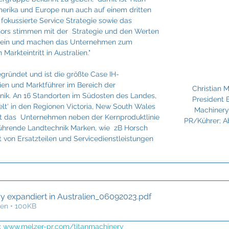
Fraunhofer
Frigologo
GGW Gruber
Innotech
rika und Europe nun auch auf einem dritten 
k fokussierte Service Strategie sowie das 
rs stimmen mit der  Strategie und den Werten 
erein und machen das Unternehmen zum 
Markteintritt in Australien."
ründet und ist die größte Case IH-
ien und Marktführer im Bereich der 
Christian M
nik. An 16 Standorten im Südosten des Landes, 
President 
elt‘ in den Regionen Victoria, New South Wales 
Machinery 
et das  Unternehmen neben der Kernproduktlinie 
PR/Kührer; A
ührende Landtechnik Marken, wie  zB Horsch 
 von Ersatzteilen und Servicedienstleistungen 
ry expandiert in Australien_06092023
.pdf
en • 100KB
 
www.melzer-pr.com/titanmachinery