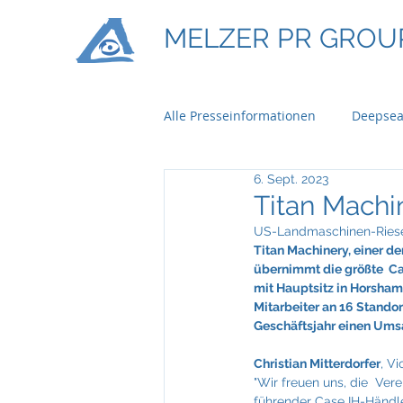
MELZER PR GROU
Alle Presseinformationen
Deepsea
6. Sept. 2023
Ontime Logistics
Titan Mach
Titan Machi
US-Landmaschinen-Riese 
Titan Machinery, einer d
Bau & Boden Immobilien
Ba
übernimmt die größte  Ca
mit Hauptsitz in Horsham,
Mitarbeiter an 16 Stando
Geschäftsjahr einen Umsa
Braun Lockenhaus
Capgemi
Christian Mitterdorfer
, V
"Wir freuen uns, die  Ve
führender Case IH-Händle