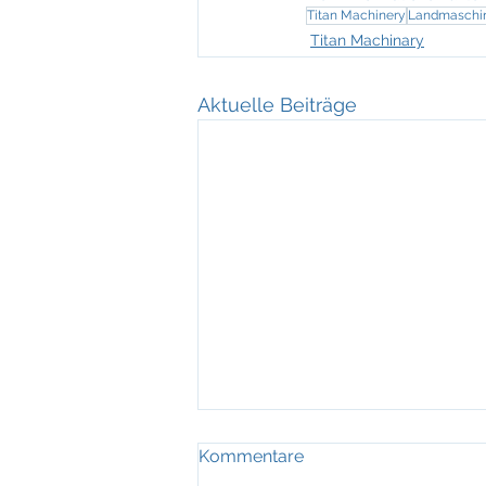
Titan Machinery
Landmaschi
Titan Machinary
Aktuelle Beiträge
Titan Machinery expandiert
Kommentare
in Deutschland