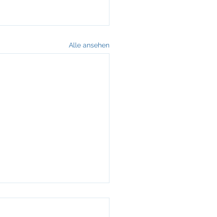
Alle ansehen
r Geschäftsführer für
n Machinery in