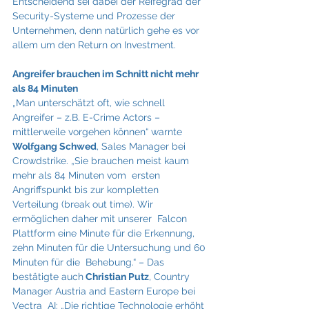
Entscheidend sei dabei der Reifegrad der  
Security-Systeme und Prozesse der 
Unternehmen, denn natürlich gehe es vor 
allem um den Return on Investment.
Angreifer brauchen im Schnitt nicht mehr 
als 84 Minuten 
„Man unterschätzt oft, wie schnell 
Angreifer – z.B. E-Crime Actors – 
mittlerweile vorgehen können“ warnte  
Wolfgang Schwed
, Sales Manager bei 
Crowdstrike. „Sie brauchen meist kaum 
mehr als 84 Minuten vom  ersten 
Angriffspunkt bis zur kompletten 
Verteilung (break out time). Wir 
ermöglichen daher mit unserer  Falcon 
Plattform eine Minute für die Erkennung, 
zehn Minuten für die Untersuchung und 60 
Minuten für die  Behebung.“ – Das 
bestätigte auch
 Christian Putz
, Country 
Manager Austria and Eastern Europe bei 
Vectra  AI: „Die richtige Technologie erhöht 