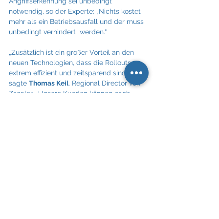
Angriffserkennung sei unbedingt  
notwendig, so der Experte: „Nichts kostet 
mehr als ein Betriebsausfall und der muss 
unbedingt verhindert  werden.“ 
„Zusätzlich ist ein großer Vorteil an den 
neuen Technologien, dass die Rollouts 
extrem effizient und zeitsparend sind“, 
sagte 
Thomas Keil
, Regional Director von 
Zscaler. „Unsere Kunden können nach 
einer zweiwöchigen Testphase innerhalb 
von kurzer Zeit live sein und auf mehrere 
tausend User ausrollen. Dadurch werden 
schneller Mehrwerte generiert und die 
Reise zu Zero Trust kann in Phasen 
runtergebrochen werden." 
90 Prozent immer noch Phishing 
Generative KI erleichtert den Einstieg in 
die Cyberkriminalität auch für technisch 
weniger versierte Täter,  weil mithilfe der 
Tools relativ einfach verblüffend echte 