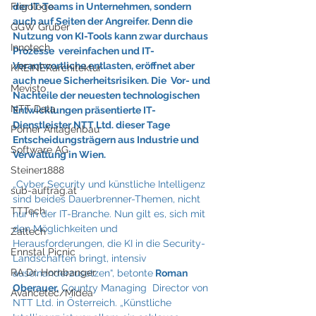
Frigologo
der IT-Teams in Unternehmen, sondern  
auch auf Seiten der Angreifer. Denn die 
GGW Gruber
Nutzung von KI-Tools kann zwar durchaus 
Innotech
Prozesse  vereinfachen und IT-
Verantwortliche entlasten, eröffnet aber 
KREINERarchitektur
auch neue Sicherheitsrisiken. Die  Vor- und 
Mevisto
Nachteile der neuesten technologischen 
NTT Data
Entwicklungen präsentierte IT-
Dienstleister NTT Ltd. dieser Tage 
Pörner Anlagenbau
Entscheidungsträgern aus Industrie und 
Software AG
Verwaltung in Wien.
Steiner1888
„Cyber Security und künstliche Intelligenz 
sub-auftrag.at
sind beides Dauerbrenner-Themen, nicht 
TTTech
nur in der IT-Branche. Nun gilt es, sich mit 
den Möglichkeiten und 
Zaltech
Herausforderungen, die KI in die Security-
Ennstal Picnic
Landschaften bringt, intensiv 
RA Dr. Hornbanger
auseinanderzusetzen“, betonte
 Roman 
Oberauer,
 Country Managing  Director von 
Avancetec/Midea
NTT Ltd. in Österreich. „Künstliche 