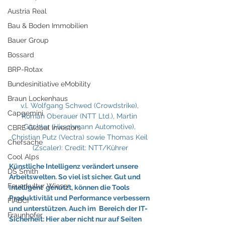
Austria Real
Bau & Boden Immobilien
Bauer Group
Bossard
BRP-Rotax
Bundesinitiative eMobility
Braun Lockenhaus
v.l. Wolfgang Schwed (Crowdstrike), 
Capgemini
Roman Oberauer (NTT Ltd.), Martin 
Gächter (Hirschmann Automotive), 
CBRE Global Investors
Christian Putz (Vectra) sowie Thomas Keil 
Chefsache
(Zscaler): Credit: NTT/Kührer
Cool Alps
Künstliche Intelligenz verändert unsere 
DS Smith
Arbeitswelten. So viel ist sicher. Gut und 
Feuerkultur Wieser
intelligent  genutzt, können die Tools 
Produktivität und Performance verbessern 
FIABCI
und unterstützen. Auch im  Bereich der IT-
Fraunhofer
Sicherheit: Hier aber nicht nur auf Seiten 