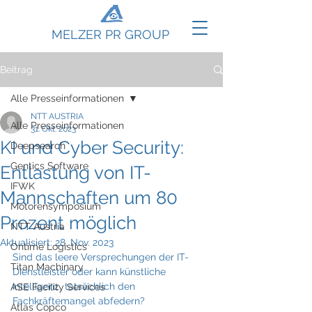
MELZER PR GROUP
Beitrag
Alle Presseinformationen
NTT AUSTRIA
Alle Presseinformationen
31. Okt. 2023
KI und Cyber Security:
Deepsearch
Gentics Software
Entlastung von IT-
IFWK
Mannschaften um 80
Motorensymposium
Prozent möglich
NTT Austria
Aktualisiert:
28. Nov. 2023
Ontime Logistics
Sind das leere Versprechungen der IT-
Titan Machinary
Dienstleister oder kann künstliche 
Intelligenz  tatsächlich den 
ASE Facility Services
Fachkräftemangel abfedern?
Atlas Copco