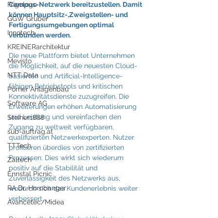
Frigologo
Campus-Netzwerk bereitzustellen. Damit 
können Hauptsitz-,Zweigstellen- und 
GGW Gruber
Fertigungsumgebungen optimal 
Innotech
verbunden werden.
KREINERarchitektur
Die neue Plattform bietet Unternehmen 
Mevisto
die Möglichkeit, auf die neuesten Cloud-
NTT Data
basierten und Artificial-Intelligence-
fähigen Betriebstools und kritischen 
Pörner Anlagenbau
Konnektivitätsdienste zuzugreifen. Die 
Software AG
Erweiterungen erhöhen Automatisierung 
und Leistung und vereinfachen den 
Steiner1888
Zugang zu weltweit verfügbaren, 
sub-auftrag.at
qualifizierten Netzwerkexperten. 
Nutzer 
TTTech
profitieren überdies von zertifizierten 
Prozessen. Dies wirkt sich wiederum 
Zaltech
positiv auf die Stabilität und 
Ennstal Picnic
Zuverlässigkeit des Netzwerks aus, 
RA Dr. Hornbanger
wodurch sich das Kundenerlebnis weiter 
verbessert.
Avancetec/Midea