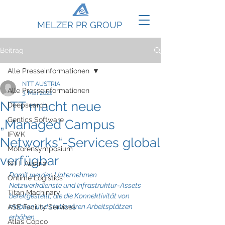
MELZER PR GROUP
Beitrag
Alle Presseinformationen
NTT AUSTRIA
Alle Presseinformationen
3. Mai 2022
NTT macht neue
Deepsearch
Gentics Software
„Managed Campus
IFWK
Networks“-Services global
Motorensymposium
verfügbar
NTT Austria
Damit werden Unternehmen 
Ontime Logistics
Netzwerkdienste und Infrastruktur-Assets 
Titan Machinary
bereitgestellt, die die Konnektivität von 
mobilen und stationären Arbeitsplätzen 
ASE Facility Services
erhöhen.
Atlas Copco