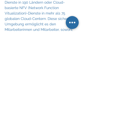
Dienste in 190 Ländern oder Cloud-
basierte NFV (Network Function 
Vitualization)-Dienste in mehr als 75 
globalen Cloud-Centern. Diese sichere 
Umgebung ermöglicht es den 
Mitarbeiterinnen und Mitarbeiter, sowohl 
im Büro als auch zu Hause sicher arbeiten 
zu können, indem standortbasierte Dienste 
bereitgestellt werden. 
Die Vernetzung entwickelt sich rasant 
weiter und moderne Campus-
Netzwerkinfrastrukturen bestehen daher 
aus nahtlosen Kabel-, WiFi- und 
Mobilfunknetzen, die die notwendige 
Leistung ermöglichen.
Weitere Informationen zu den 
Managed 
Campus Networks Services
  finden Sie 
hier
.
Digitalisierung
Technologie
NTT Austria
NTT Ltd.
NTT Austria