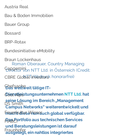
Austria Real
Bau & Boden Immobilien
Bauer Group
Bossard
BRP-Rotax
Bundesinitiative eMobility
Braun Lockenhaus
Roman Oberauer, Country Managing 
Capgemini
Director von NTT Ltd. in Österreich (Credit: 
NTT/Abdruck honorarfrei)
CBRE Global Investors
Chefsache
Das weltweit tätige IT-
Dienstleistungsunternehmen 
NTT Ltd
. hat 
Cool Alps
seine Lösung im Bereich „Management 
DS Smith
Campus Networks“ weiterentwickelt und 
Feuerkultur Wieser
macht diese nun auch global verfügbar. 
Das Portfolio aus technischen Services 
FIABCI
und Beratungsleistungen ist darauf 
Fraunhofer
ausgelegt, ein nahtlos integriertes 