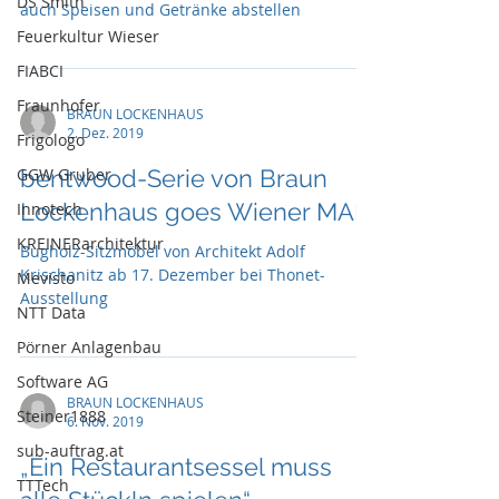
DS Smith
auch Speisen und Getränke abstellen
Feuerkultur Wieser
FIABCI
Fraunhofer
BRAUN LOCKENHAUS
2. Dez. 2019
Frigologo
GGW Gruber
bentwood-Serie von Braun
Lockenhaus goes Wiener MAK
Innotech
KREINERarchitektur
Bugholz-Sitzmöbel von Architekt Adolf
Krischanitz ab 17. Dezember bei Thonet-
Mevisto
Ausstellung
NTT Data
Pörner Anlagenbau
Software AG
BRAUN LOCKENHAUS
Steiner1888
6. Nov. 2019
sub-auftrag.at
„Ein Restaurantsessel muss
TTTech