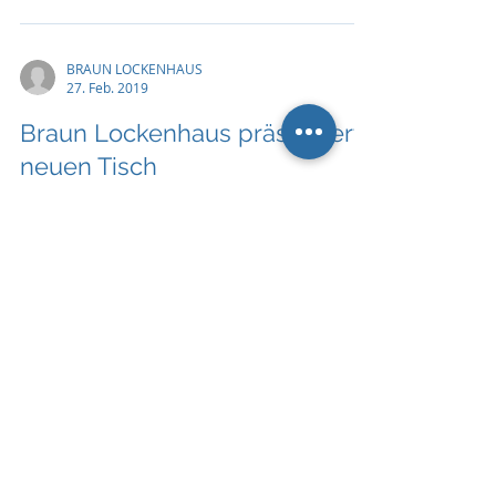
BRAUN LOCKENHAUS
27. Feb. 2019
Braun Lockenhaus präsentiert
neuen Tisch
Mobiler Staffeltisch „FX table“ besonders gut
für Seminar- und Konferenzräume in Hotels,
Industrie und Bildungseinrichtungen geeignet
BRAUN LOCKENHAUS
7. Nov. 2018
Braun Lockenhaus erfolgreich
bei Möbelmesse in Köln
Burgenländische Produktinnovationen und die