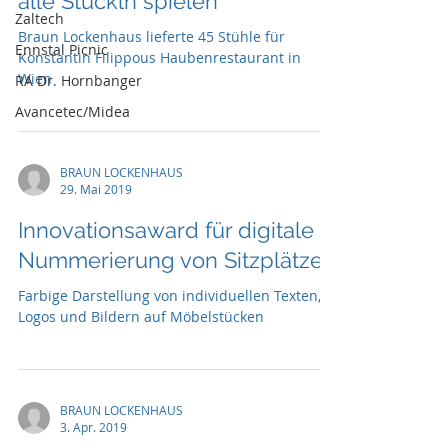
alle Stückln spielen“
Zaltech
Braun Lockenhaus lieferte 45 Stühle für
Ennstal Picnic
Konstantin Filippous Haubenrestaurant in
Wien
RA Dr. Hornbanger
Avancetec/Midea
BRAUN LOCKENHAUS
29. Mai 2019
Innovationsaward für digitale
Nummerierung von Sitzplätzen
Farbige Darstellung von individuellen Texten,
Logos und Bildern auf Möbelstücken
BRAUN LOCKENHAUS
3. Apr. 2019