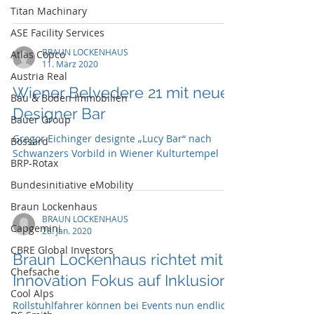
von bis zu 250 kg pro Sitz
Titan Machinary
ASE Facility Services
BRAUN LOCKENHAUS
Atlas Copco
11. März 2020
Austria Real
Wiener Belvedere 21 mit neuer
Bau & Boden Immobilien
Designer Bar
Bauer Group
Gregor Eichinger designte „Lucy Bar“ nach
Bossard
Schwanzers Vorbild in Wiener Kulturtempel
BRP-Rotax
Bundesinitiative eMobility
Braun Lockenhaus
BRAUN LOCKENHAUS
Capgemini
28. Jan. 2020
CBRE Global Investors
Braun Lockenhaus richtet mit
Chefsache
Innovation Fokus auf Inklusion
Cool Alps
Rollstuhlfahrer können bei Events nun endlich