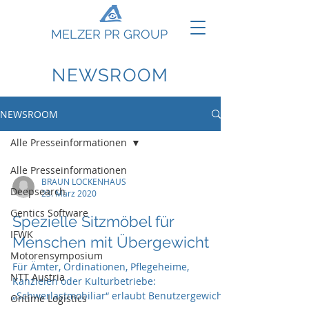
MELZER PR GROUP
NEWSROOM
NEWSROOM
Alle Presseinformationen
Alle Presseinformationen
BRAUN LOCKENHAUS
Deepsearch
23. März 2020
Gentics Software
Spezielle Sitzmöbel für
IFWK
Menschen mit Übergewicht
Motorensymposium
Für Ämter, Ordinationen, Pflegeheime,
NTT Austria
Kanzleien oder Kulturbetriebe:
„Schwerlastmobiliar“ erlaubt Benutzergewicht
Ontime Logistics