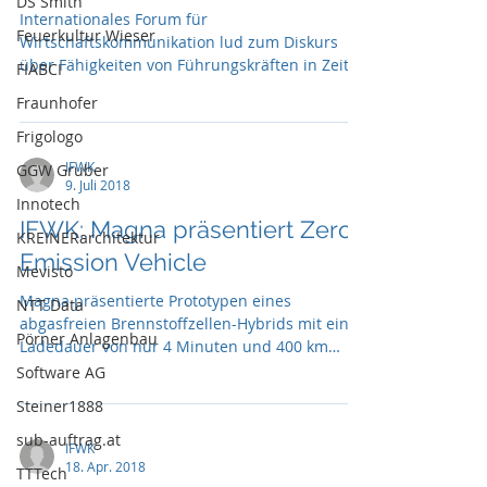
DS Smith
Internationales Forum für
Feuerkultur Wieser
Wirtschaftskommunikation lud zum Diskurs
über Fähigkeiten von Führungskräften in Zeiten
FIABCI
der Digitalisierung
Fraunhofer
Frigologo
IFWK
GGW Gruber
9. Juli 2018
Innotech
IFWK: Magna präsentiert Zero
KREINERarchitektur
Emission Vehicle
Mevisto
Magna präsentierte Prototypen eines
NTT Data
abgasfreien Brennstoffzellen-Hybrids mit einer
Pörner Anlagenbau
Ladedauer von nur 4 Minuten und 400 km
Reichweite.
Software AG
Steiner1888
sub-auftrag.at
IFWK
18. Apr. 2018
TTTech