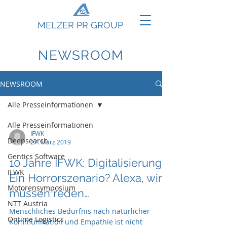
MELZER PR GROUP
NEWSROOM
NEWSROOM
Alle Presseinformationen
Alle Presseinformationen
IFWK
Deepsearch
27. März 2019
Gentics Software
10 Jahre IFWK: Digitalisierung:
IFWK
Ein Horrorszenario? Alexa, wir
Motorensymposium
müssen reden…
NTT Austria
Menschliches Bedürfnis nach natürlicher
Ontime Logistics
Kommunikation und Empathie ist nicht