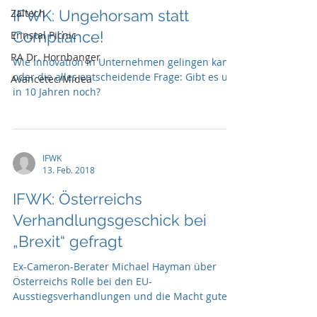
Zaltech
IFWK: Ungehorsam statt
Compliance!
Ennstal Picnic
RA Dr. Hornbanger
Wie Innovation in Unternehmen gelingen kann
oder die alles entscheidende Frage: Gibt es uns
Avancetec/Midea
in 10 Jahren noch?
IFWK
13. Feb. 2018
IFWK: Österreichs
Verhandlungsgeschick bei
„Brexit“ gefragt
Ex-Cameron-Berater Michael Hayman über
Österreichs Rolle bei den EU-
Ausstiegsverhandlungen und die Macht guter
Stories