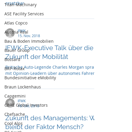
ersetzbar
Titan Machinary
ASE Facility Services
Atlas Copco
IFWK
Austria Real
15. Nov. 2018
Bau & Boden Immobilien
IFWK-Executive Talk über die
Bauer Group
Zukunft der Mobilität
Bossard
Britische Auto-Legende Charles Morgan sprach
BRP-Rotax
mit Opinion-Leadern über autonomes Fahren
Bundesinitiative eMobility
Braun Lockenhaus
Capgemini
IFWK
CBRE Global Investors
18. Okt. 2018
Chefsache
Zukunft des Managements: Wo
Cool Alps
bleibt der Faktor Mensch?