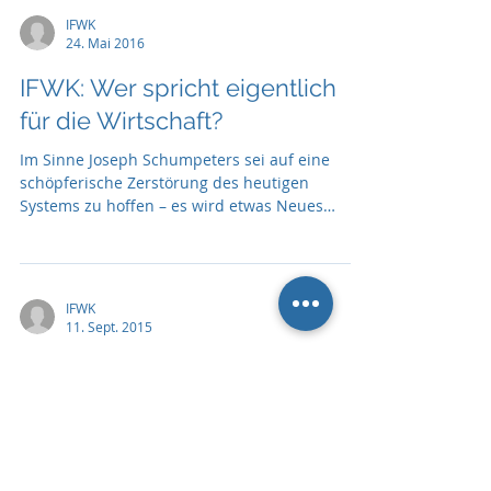
IFWK
24. Mai 2016
IFWK: Wer spricht eigentlich
für die Wirtschaft?
Im Sinne Joseph Schumpeters sei auf eine
schöpferische Zerstörung des heutigen
Systems zu hoffen – es wird etwas Neues
entstehen
IFWK
11. Sept. 2015
IFWK: Österreichs
Wirtschaftsjournalismus
besser als erwartet
Ein positives Zeugnis stellt die Akademie der